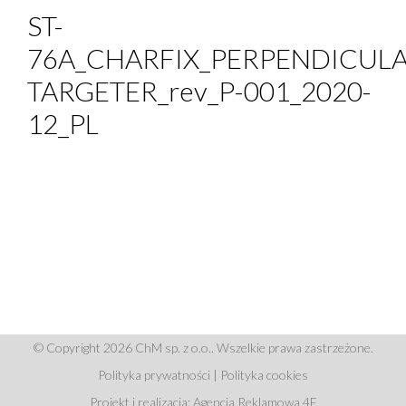
ST-
76A_CHARFIX_PERPENDICULA
TARGETER_rev_P-001_2020-
12_PL
© Copyright 2026 ChM sp. z o.o.. Wszelkie prawa zastrzeżone.
Polityka prywatności
|
Polityka cookies
Projekt i realizacja: Agencja Reklamowa 4E