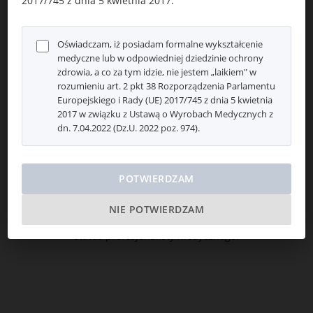
2017/745 z dnia 5 kwietnia 2017.
Операционные техники
Oświadczam, iż posiadam formalne wykształcenie
Инструкция по применению
medyczne lub w odpowiedniej dziedzinie ochrony
zdrowia, a co za tym idzie, nie jestem „laikiem" w
rozumieniu art. 2 pkt 38 Rozporządzenia Parlamentu
Сертификаты
Europejskiego i Rady (UE) 2017/745 z dnia 5 kwietnia
2017 w związku z Ustawą o Wyrobach Medycznych z
dn. 7.04.2022 (Dz.U. 2022 poz. 974).
Флаеры
POTWIERDZAM
NIE POTWIERDZAM
Aby uzyskać dostęp do tej strony, musisz potwierdzić swój
status profesjonalisty medycznego.