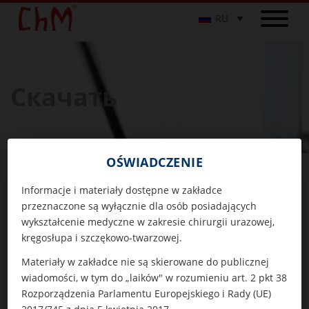
RU
Скачать
OŚWIADCZENIE
Скачать
Каталог имплантатов
Informacje i materiały dostępne w zakładce
przeznaczone są wyłącznie dla osób posiadających
wykształcenie medyczne w zakresie chirurgii urazowej,
Каталог имплантатов
kręgosłupa i szczękowo-twarzowej.
Materiały w zakładce nie są skierowane do publicznej
Каталог инструментов
wiadomości, w tym do „laików" w rozumieniu art. 2 pkt 38
Rozporządzenia Parlamentu Europejskiego i Rady (UE)