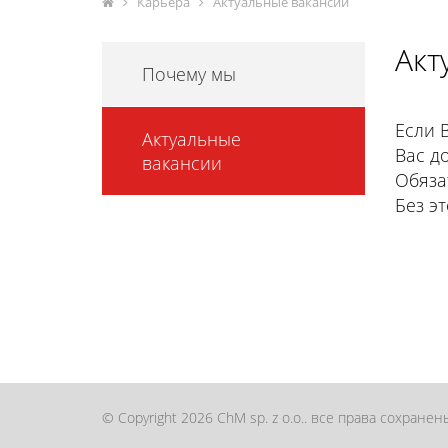
Карьера
Актуальные вакансии
Акт
Почему мы
Если 
Актуальные
Вас д
вакансии
Обяза
Без э
© Copyright 2026 ChM sp. z o.o.. все права сохранен