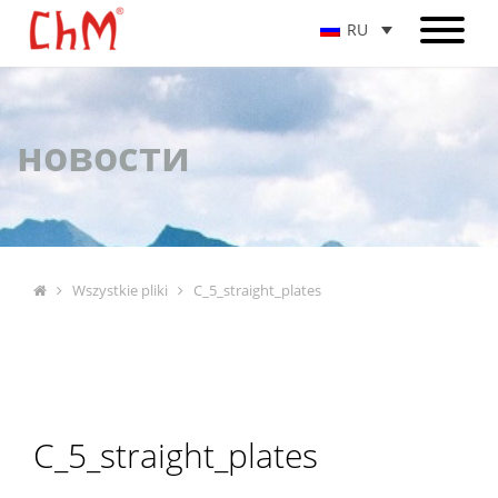
RU
новости
Wszystkie pliki
C_5_straight_plates
C_5_straight_plates