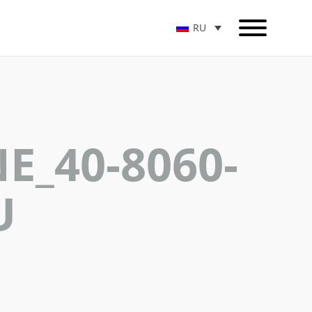
RU
E_40-8060-
U