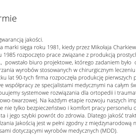
irmie
arancją jakości.
ia marki sięga roku 1981, kiedy przez Mikołaja Charkie
 1985 rozpoczęto prace związane z produkcją prostych 
., powstało biuro projektowe, którego zadaniem było o
zania wyrobów stosowanych w chirurgicznym leczeniu 
ku lat 90-tych firma rozpoczęła produkcję pierwszych
we współpracy ze specjalistami medycznymi na całym św
buujemy systemowe rozwiązania dla ortopedii i traumatol
owo-twarzowej. Na każdym etapie rozwoju naszych im
 nie tylko bezpieczeństwo i komfort pracy personelu 
ta i jego szybki powrót do zdrowia. Dlatego jakość t
zania Jakością jest w pełni zgodny z międzynarodową 
isami dotyczącymi wyrobów medycznych (MDD).