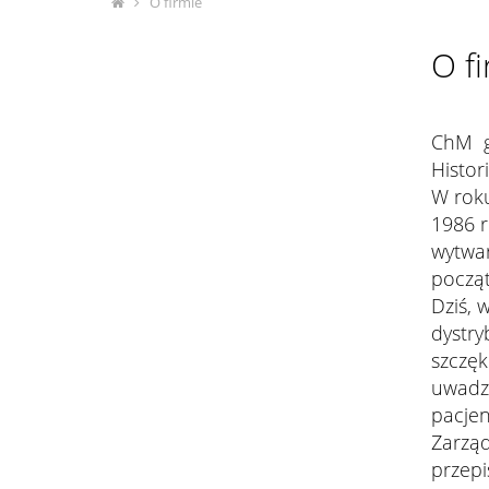
O firmie
O f
ChM gw
Histor
W roku
1986 r
wytwar
począt
Dziś, 
dystry
szczęk
uwadze
pacjen
Zarząd
przep