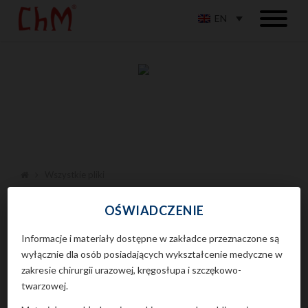
EN
Wszystkie pliki
OŚWIADCZENIE
ST-69C_CHARFIX2_FN-NAIL
Informacje i materiały dostępne w zakładce przeznaczone są
wyłącznie dla osób posiadających wykształcenie medyczne w
zakresie chirurgii urazowej, kręgosłupa i szczękowo-
ST-80-
twarzowej.