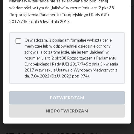
522_50CHLP_NARROW_TIBIAL_
Materiały w zakładce nie są skierowane do publicznej
wiadomości, w tym do „laików" w rozumieniu art. 2 pkt 38
Rozporządzenia Parlamentu Europejskiego i Rady (UE)
2017/745 z dnia 5 kwietnia 2017.
ST-92A-2_CHARSPINE-
VBR_MESH-IMPLANT-
Oświadczam, iż posiadam formalne wykształcenie
SYSTEM_EN
medyczne lub w odpowiedniej dziedzinie ochrony
zdrowia, a co za tym idzie, nie jestem „laikiem" w
rozumieniu art. 2 pkt 38 Rozporządzenia Parlamentu
Europejskiego i Rady (UE) 2017/745 z dnia 5 kwietnia
STERNO-COSTAL-
2017 w związku z Ustawą o Wyrobach Medycznych z
dn. 7.04.2022 (Dz.U. 2022 poz. 974).
PLATE_CHESTER
POTWIERDZAM
ST-42C_STERNO-COSTAL-
PLATE_CHESTER
NIE POTWIERDZAM