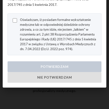
2017/745 z dnia 5 kwietnia 2017.
Surgical techniques
Oświadczam, iż posiadam formalne wykształcenie
Instructions for use
medyczne lub w odpowiedniej dziedzinie ochrony
zdrowia, a co za tym idzie, nie jestem „laikiem" w
rozumieniu art. 2 pkt 38 Rozporządzenia Parlamentu
Europejskiego i Rady (UE) 2017/745 z dnia 5 kwietnia
Certificates
2017 w związku z Ustawą o Wyrobach Medycznych z
dn. 7.04.2022 (Dz.U. 2022 poz. 974).
Brochures
POTWIERDZAM
NIE POTWIERDZAM
Aby uzyskać dostęp do tej strony, musisz potwierdzić swój status
profesjonalisty medycznego.