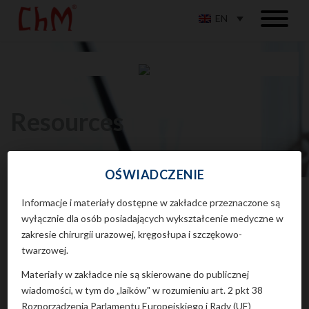
EN
Resources
OŚWIADCZENIE
Informacje i materiały dostępne w zakładce przeznaczone są
Resources
Catalogues of instruments
wyłącznie dla osób posiadających wykształcenie medyczne w
zakresie chirurgii urazowej, kręgosłupa i szczękowo-
twarzowej.
Catalogues of implants
Materiały w zakładce nie są skierowane do publicznej
wiadomości, w tym do „laików" w rozumieniu art. 2 pkt 38
Catalogues of instruments
Rozporządzenia Parlamentu Europejskiego i Rady (UE)