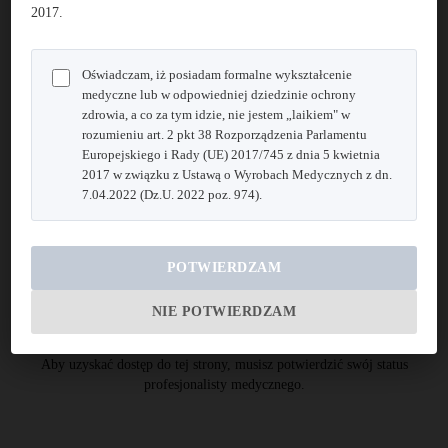
2017.
Операційні техніки
Oświadczam, iż posiadam formalne wykształcenie
medyczne lub w odpowiedniej dziedzinie ochrony
Інструкції з використання
zdrowia, a co za tym idzie, nie jestem „laikiem" w
rozumieniu art. 2 pkt 38 Rozporządzenia Parlamentu
Europejskiego i Rady (UE) 2017/745 z dnia 5 kwietnia
Сертифікати
2017 w związku z Ustawą o Wyrobach Medycznych z dn.
7.04.2022 (Dz.U. 2022 poz. 974).
Брошури
POTWIERDZAM
NIE POTWIERDZAM
Aby uzyskać dostęp do tej strony, musisz potwierdzić swój status
profesjonalisty medycznego.