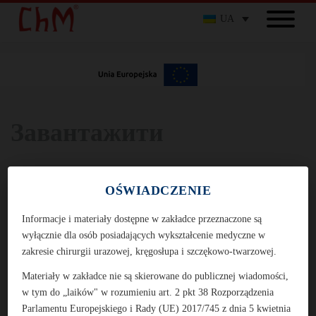
UA
Завантажити
OŚWIADCZENIE
Завантажити
Каталог інструментів
Informacje i materiały dostępne w zakładce przeznaczone są
wyłącznie dla osób posiadających wykształcenie medyczne w
zakresie chirurgii urazowej, kręgosłupa i szczękowo-twarzowej.
Каталог імплантатів
Materiały w zakładce nie są skierowane do publicznej wiadomości,
w tym do „laików" w rozumieniu art. 2 pkt 38 Rozporządzenia
Parlamentu Europejskiego i Rady (UE) 2017/745 z dnia 5 kwietnia
Каталог інструментів