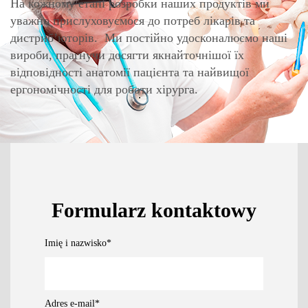
На кожному етапі розробки наших продуктів ми
уважно прислуховуємося до потреб лікарів та
дистриб’юторів. Ми постійно удосконалюємо наші
вироби, прагнучи досягти якнайточнішої їх
відповідності анатомії пацієнта та найвищої
ергономічності для роботи хірурга.
Formularz kontaktowy
Imię i nazwisko
*
Adres e-mail
*