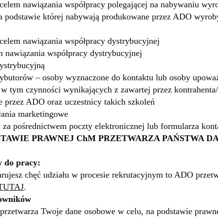
y celem nawiązania współpracy polegającej na nabywaniu 
na podstawie której nabywają produkowane przez ADO wyro
celem nawiązania współpracy dystrybucyjnej
m nawiązania współpracy dystrybucyjnej
ystrybucyjną
trybutorów – osoby wyznaczone do kontaktu lub osoby upowa
, w tym czynności wynikających z zawartej przez kontrahent
e przez ADO oraz uczestnicy takich szkoleń
łania marketingowe
, za pośrednictwem poczty elektronicznej lub formularza kon
DSTAWIE PRAWNEJ ChM PRZETWARZA PAŃSTWA D
 do pracy:
larujesz chęć udziału w procesie rekrutacyjnym to ADO prze
TUTAJ
.
cowników
przetwarza Twoje dane osobowe w celu, na podstawie prawn