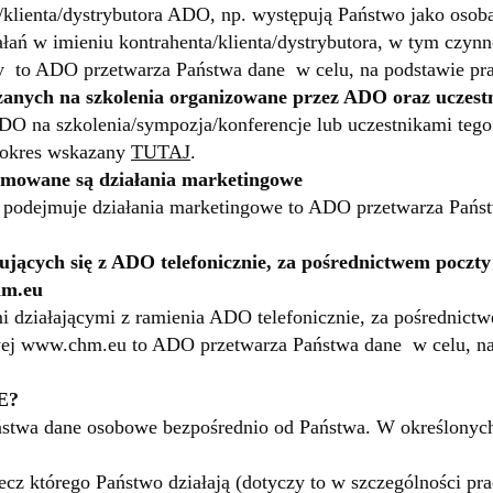
a/klienta/dystrybutora ADO, np. występują Państwo jako oso
ań w imieniu kontrahenta/klienta/dystrybutora, w tym czynn
y to ADO przetwarza Państwa dane w celu, na podstawie pr
zanych na szkolenia organizowane przez ADO oraz uczest
DO na szkolenia/sympozja/konferencje lub uczestnikami teg
z okres wskazany
TUTAJ
.
ejmowane są działania marketingowe
podejmuje działania marketingowe to ADO przetwarza Państw
jących się z ADO telefonicznie, za pośrednictwem poczty
hm
.eu
i działającymi z ramienia ADO telefonicznie, za pośrednictw
wej
www.chm.eu
to ADO przetwarza Państwa dane w celu, na
E?
twa dane osobowe bezpośrednio od Państwa. W określonyc
rzecz którego Państwo działają (dotyczy to w szczególności