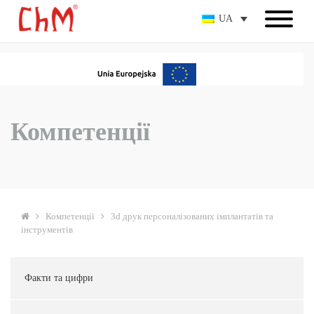
UA
Компетенції
Компетенції
3d друк персоналізованих імплантатів та
інструментів
Факти та цифри