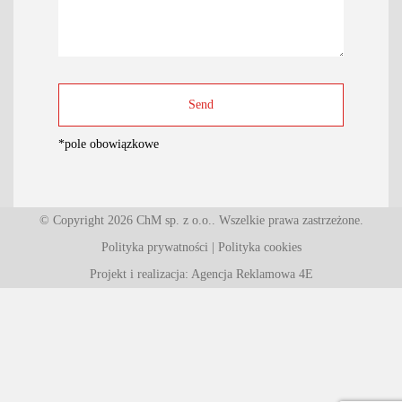
*
pole obowiązkowe
© Copyright 2026 ChM sp. z o.o.. Wszelkie prawa zastrzeżone.
Polityka prywatności
|
Polityka cookies
Projekt i realizacja: Agencja Reklamowa 4E