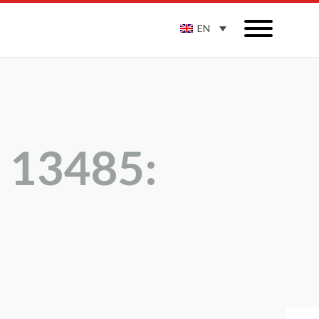
EN
O 13485: