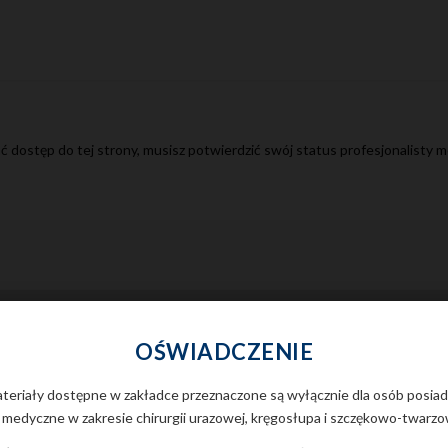
ć dostęp do tej strony, musisz potwierdzić swój status profesjonalisty 
Legal Notice
|
Cookies Notice
OŚWIADCZENIE
ateriały dostępne w zakładce przeznaczone są wyłącznie dla osób posia
medyczne w zakresie chirurgii urazowej, kręgosłupa i szczękowo-twarzo