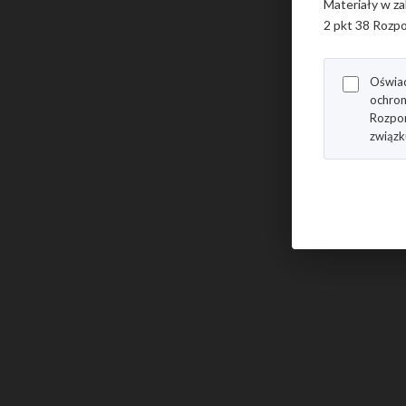
Materiały w za
2 pkt 38 Rozpo
Oświad
ochron
Rozpor
związk