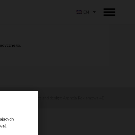
EN
medycznego.
Project and design: Agencja Reklamowa 4E
dających
wej.