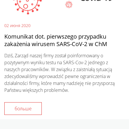
02 июня 2020
Komunikat dot. pierwszego przypadku
zakażenia wirusem SARS-CoV-2 w ChM
Dziś, Zarząd naszej firmy został poinformowany o
pozytywnym wyniku testu na SARS-Cov-2 jednego z
naszych pracowników. W związku z zaistniałą sytuacją
zdecydowaliśmy wprowadzić pewne ograniczenia w
działalności firmy, które mamy nadzieję nie przysporzą
Państwu większych problemów.
больше