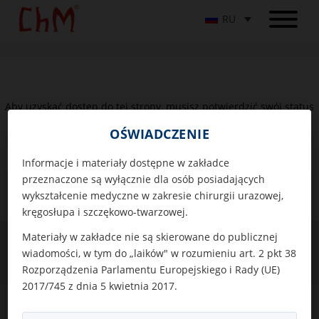
RU
Aby uzyskać dostęp do tej strony, musisz potwierdzić swój status
profesjonalisty medycznego.
OŚWIADCZENIE
Informacje i materiały dostępne w zakładce
przeznaczone są wyłącznie dla osób posiadających
wykształcenie medyczne w zakresie chirurgii urazowej,
kręgosłupa i szczękowo-twarzowej.
© Copyright 2026 ChM sp. z o.o.. все права сохранены.
Materiały w zakładce nie są skierowane do publicznej
политика конфиденциальности
|
Polityka cookies
wiadomości, w tym do „laików" w rozumieniu art. 2 pkt 38
Rozporządzenia Parlamentu Europejskiego i Rady (UE)
проект и внедрение: Agencja Reklamowa 4E
2017/745 z dnia 5 kwietnia 2017.