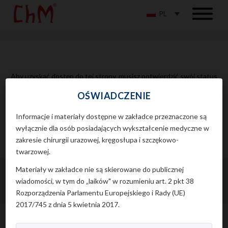
PL
Aby uzyskać dostęp do tej strony, musisz potwierdzić swój status
profesjonalisty medycznego.
OŚWIADCZENIE
Informacje i materiały dostępne w zakładce przeznaczone są
wyłącznie dla osób posiadających wykształcenie medyczne w
zakresie chirurgii urazowej, kręgosłupa i szczękowo-
twarzowej.
© Copyright 2026 ChM sp. z o.o.. Wszelkie prawa zastrzeżone.
Materiały w zakładce nie są skierowane do publicznej
Polityka prywatności
|
Polityka cookies
wiadomości, w tym do „laików" w rozumieniu art. 2 pkt 38
Rozporządzenia Parlamentu Europejskiego i Rady (UE)
Projekt i realizacja: Agencja Reklamowa 4E
2017/745 z dnia 5 kwietnia 2017.