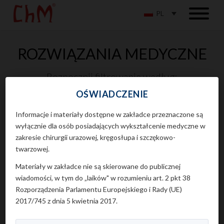
PL
ROZWIĄZANIA MEDYCZNE
Rozpocznij filtrowanie według:
OŚWIADCZENIE
Informacje i materiały dostępne w zakładce przeznaczone są
wyłącznie dla osób posiadających wykształcenie medyczne w
zakresie chirurgii urazowej, kręgosłupa i szczękowo-
twarzowej.
Aby uzyskać dostęp do tej strony, musisz potwierdzić swój status
Materiały w zakładce nie są skierowane do publicznej
profesjonalisty medycznego.
wiadomości, w tym do „laików" w rozumieniu art. 2 pkt 38
Rozporządzenia Parlamentu Europejskiego i Rady (UE)
2017/745 z dnia 5 kwietnia 2017.
© Copyright 2026 ChM sp. z o.o.. Wszelkie prawa zastrzeżone.