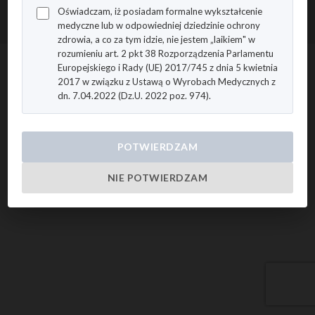
Oświadczam, iż posiadam formalne wykształcenie
Polityka prywatności
|
Polityka cookies
medyczne lub w odpowiedniej dziedzinie ochrony
Projekt i realizacja: Agencja Reklamowa 4E
zdrowia, a co za tym idzie, nie jestem „laikiem" w
rozumieniu art. 2 pkt 38 Rozporządzenia Parlamentu
Europejskiego i Rady (UE) 2017/745 z dnia 5 kwietnia
2017 w związku z Ustawą o Wyrobach Medycznych z
dn. 7.04.2022 (Dz.U. 2022 poz. 974).
POTWIERDZAM
NIE POTWIERDZAM