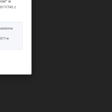
ików" w
2017/745 z
ziedzinie
2017 w