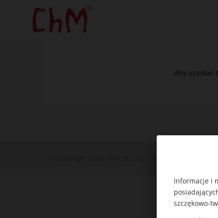
Aby uzyskać d
© Copyright 2026 ChM sp. z o.o.. все права сохранен
Informacje i 
posiadających
szczękowo-tw