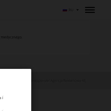
RU
ty medycznego.
проект и внедрение: Agencja Reklamowa 4E
 i