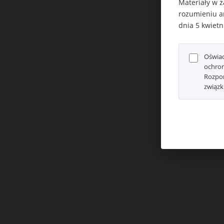
Materiały w z
rozumieniu ar
dnia 5 kwietn
Oświad
ochron
Rozpor
związk