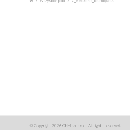
Wszystkie pliki
C_electronic_tourniquets
© Copyright 2026 ChM sp. z o.o.. All rights reserved.