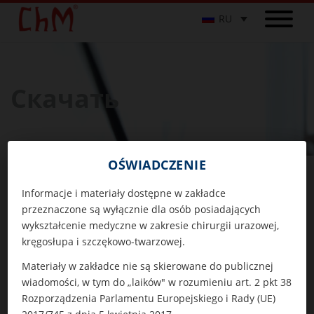
RU
Скачать
OŚWIADCZENIE
Скачать
Каталог инструментов
Informacje i materiały dostępne w zakładce
przeznaczone są wyłącznie dla osób posiadających
wykształcenie medyczne w zakresie chirurgii urazowej,
Каталог имплантатов
kręgosłupa i szczękowo-twarzowej.
Materiały w zakładce nie są skierowane do publicznej
Каталог инструментов
wiadomości, w tym do „laików" w rozumieniu art. 2 pkt 38
Rozporządzenia Parlamentu Europejskiego i Rady (UE)