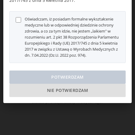
2017/745 z dnia 5 kwietnia 2017.
Операционные техники
Oświadczam, iż posiadam formalne wykształcenie
Инструкция по применению
medyczne lub w odpowiedniej dziedzinie ochrony
zdrowia, a co za tym idzie, nie jestem „laikiem" w
rozumieniu art. 2 pkt 38 Rozporządzenia Parlamentu
Сертификаты
Europejskiego i Rady (UE) 2017/745 z dnia 5 kwietnia
2017 w związku z Ustawą o Wyrobach Medycznych z
dn. 7.04.2022 (Dz.U. 2022 poz. 974).
Флаеры
POTWIERDZAM
NIE POTWIERDZAM
Aby uzyskać dostęp do tej strony, musisz potwierdzić swój
status profesjonalisty medycznego.