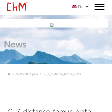
EN
News
Wszystkie pliki
C_7_distance_femur_plate
C_7_distance_femur_plate