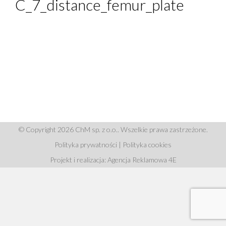
C_7_distance_femur_plate
© Copyright 2026 ChM sp. z o.o.. Wszelkie prawa zastrzeżone.
Polityka prywatności
|
Polityka cookies
Projekt i realizacja: Agencja Reklamowa 4E