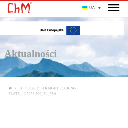
UA
Aktualności
ST_7.0ChLP_STRAIGHT LOCKING
PLATE_40.5658.500_PL_58A