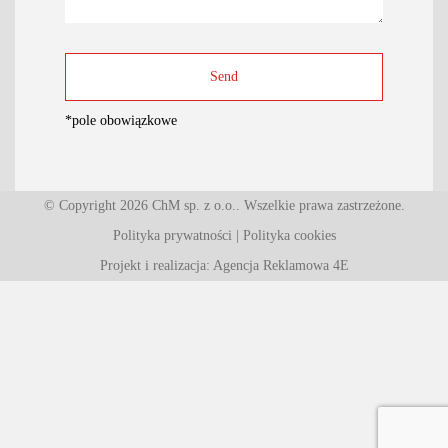
*
pole obowiązkowe
© Copyright 2026 ChM sp. z o.o.. Wszelkie prawa zastrzeżone.
Polityka prywatności
|
Polityka cookies
Projekt i realizacja: Agencja Reklamowa 4E