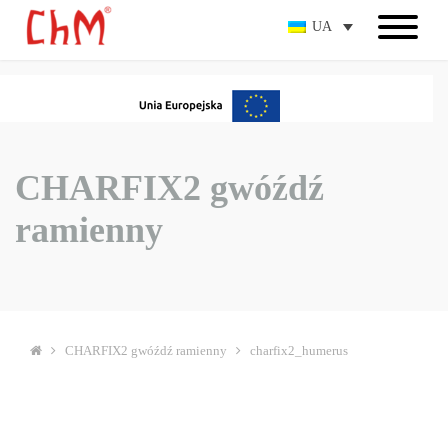
UA
CHARFIX2 gwóźdź
ramienny
CHARFIX2 gwóźdź ramienny
charfix2_humerus