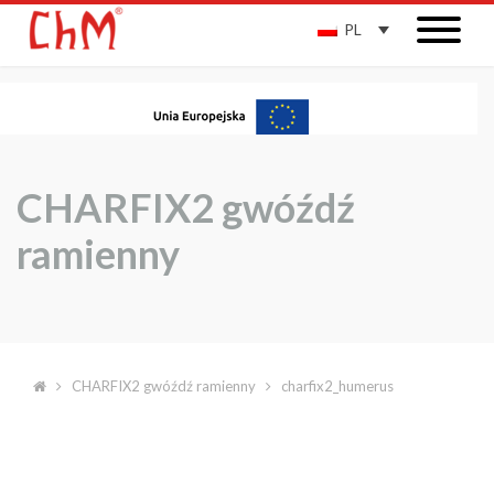
PL
CHARFIX2 gwóźdź
ramienny
CHARFIX2 gwóźdź ramienny
charfix2_humerus