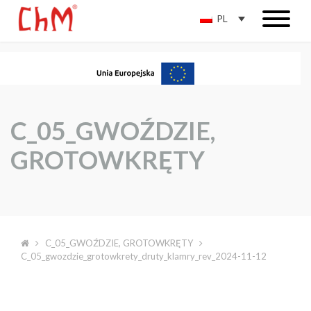
PL
C_05_GWOŹDZIE,
GROTOWKRĘTY
C_05_GWOŹDZIE, GROTOWKRĘTY
C_05_gwozdzie_grotowkrety_druty_klamry_rev_2024-11-12