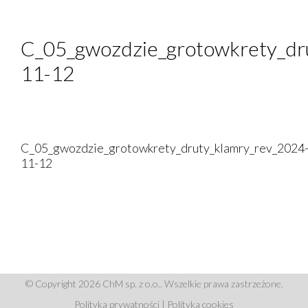
C_05_gwozdzie_grotowkrety_dr
11-12
C_05_gwozdzie_grotowkrety_druty_klamry_rev_2024
11-12
© Copyright 2026 ChM sp. z o.o.. Wszelkie prawa zastrzeżone.
Polityka prywatności
|
Polityka cookies