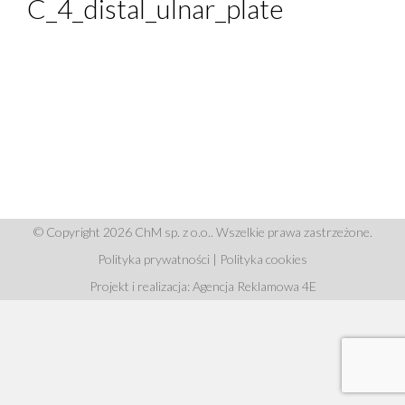
C_4_distal_ulnar_plate
© Copyright 2026 ChM sp. z o.o.. Wszelkie prawa zastrzeżone.
Polityka prywatności
|
Polityka cookies
Projekt i realizacja: Agencja Reklamowa 4E