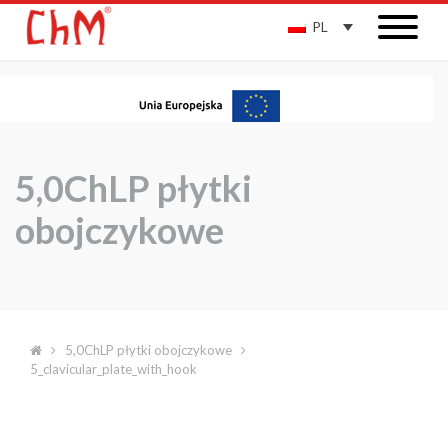
PL
5,0ChLP płytki
obojczykowe
5,0ChLP płytki obojczykowe
5_clavicular_plate_with_hook