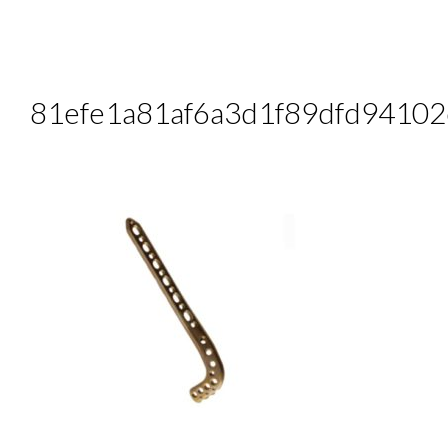
81efe1a81af6a3d1f89dfd9410