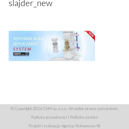
slajder_new
© Copyright 2026 ChM sp. z o.o.. Wszelkie prawa zastrzeżone.
Polityka prywatności
|
Polityka cookies
Projekt i realizacja: Agencja Reklamowa 4E