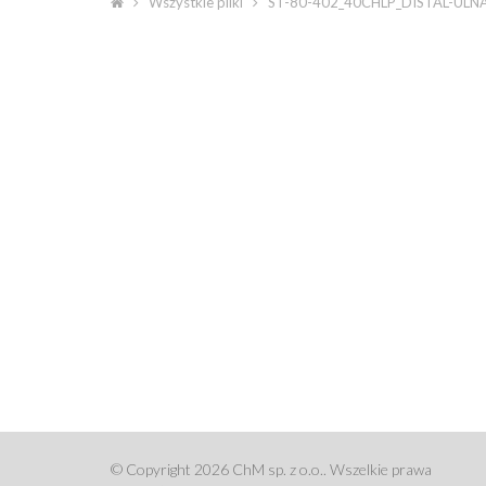
Wszystkie pliki
ST-80-402_40CHLP_DISTAL-ULN
© Copyright 2026 ChM sp. z o.o.. Wszelkie prawa