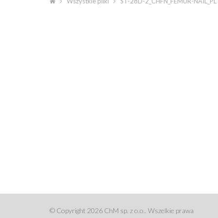
Wszystkie pliki
ST-28D-2_CHFN_FEMUR-NAIL_PL
© Copyright 2026 ChM sp. z o.o.. Wszelkie prawa