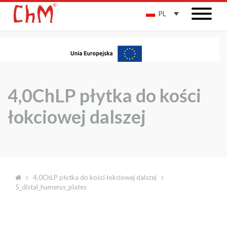
PL
4,0ChLP płytka do kości
łokciowej dalszej
4,0ChLP płytka do kości łokciowej dalszej
5_distal_humerus_plates