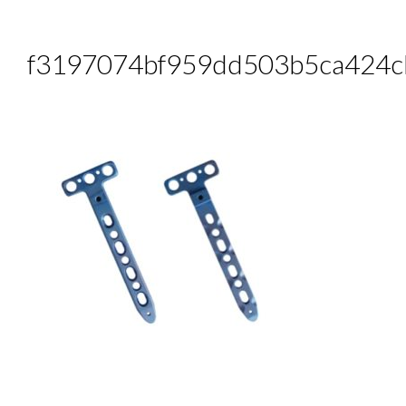
f3197074bf959dd503b5ca424c