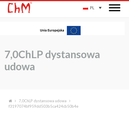
PL
7,0ChLP dystansowa
udowa
7,0ChLP dystansowa udowa
f3197074bf959dd503b5ca424cb50b4e