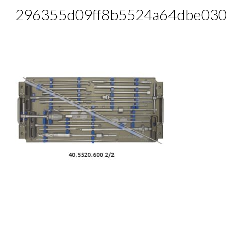
296355d09ff8b5524a64dbe030