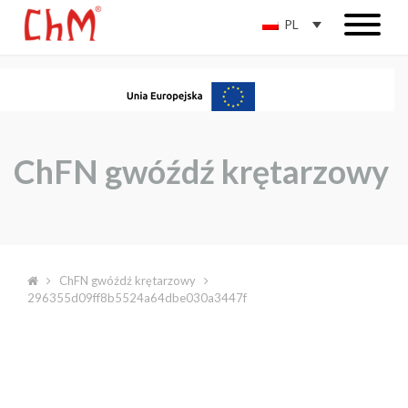
PL
ChFN gwóźdź krętarzowy
ChFN gwóźdź krętarzowy
296355d09ff8b5524a64dbe030a3447f